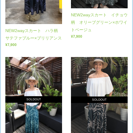
NEW2wayスカート イチョウ
柄 オリーブグリーン×ホワイ
トベージュ
NEW2wayスカート ハラ柄
¥7,900
サテファブルー×ブリリアンス
¥7,900
SOLDOUT
SOLDOUT