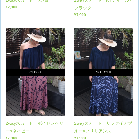
2wayスカート 黒×白
2wayスカート KYティール×
¥7,900
ブラック
¥7,900
SOLDOUT
SOLDOUT
2wayスカート ボイセンベリ
2wayスカート サファイアブ
ー×ネイビー
ルー×ブリリアンス
¥7,900
¥7,900