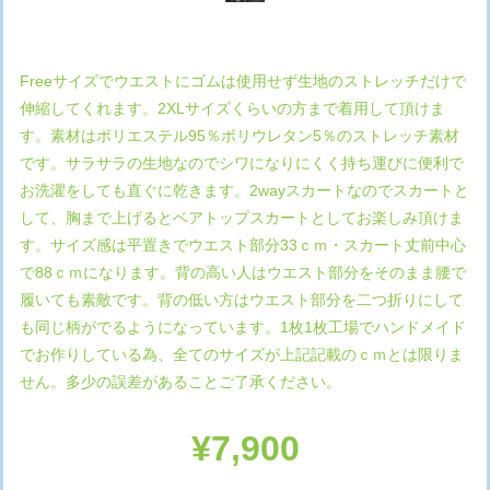
Freeサイズでウエストにゴムは使用せず生地のストレッチだけで
伸縮してくれます。2XLサイズくらいの方まで着用して頂けま
す。素材はポリエステル95％ポリウレタン5％のストレッチ素材
です。サラサラの生地なのでシワになりにくく持ち運びに便利で
お洗濯をしても直ぐに乾きます。2wayスカートなのでスカートと
して、胸まで上げるとベアトップスカートとしてお楽しみ頂けま
す。サイズ感は平置きでウエスト部分33ｃｍ・スカート丈前中心
で88ｃｍになります。背の高い人はウエスト部分をそのまま腰で
履いても素敵です。背の低い方はウエスト部分を二つ折りにして
も同じ柄がでるようになっています。1枚1枚工場でハンドメイド
でお作りしている為、全てのサイズが上記記載のｃｍとは限りま
せん。多少の誤差があることご了承ください。
¥7,900