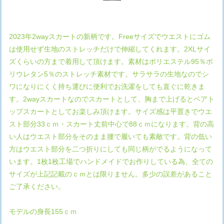
2023年2wayスカートの新柄です。Freeサイズでウエストにゴム
は使用せず生地のストレッチだけで伸縮してくれます。2XLサイ
ズくらいの方まで着用して頂けます。素材はポリエステル95％ポ
リウレタン5％のストレッチ素材です。サラサラの生地なのでシ
ワになりにくく持ち運びに便利でお洗濯をしても直ぐに乾きま
す。2wayスカートなのでスカートとして、胸まで上げるとベアト
ップスカートとしてお楽しみ頂けます。サイズ感は平置きでウエ
スト部分33ｃｍ・スカート丈前中心で88ｃｍになります。背の高
い人はウエスト部分をそのまま腰で履いても素敵です。背の低い
方はウエスト部分を二つ折りにしても同じ柄がでるようになって
います。1枚1枚工場でハンドメイドでお作りしている為、全ての
サイズが上記記載のｃｍとは限りません。多少の誤差があること
ご了承ください。
モデルの身長155ｃｍ