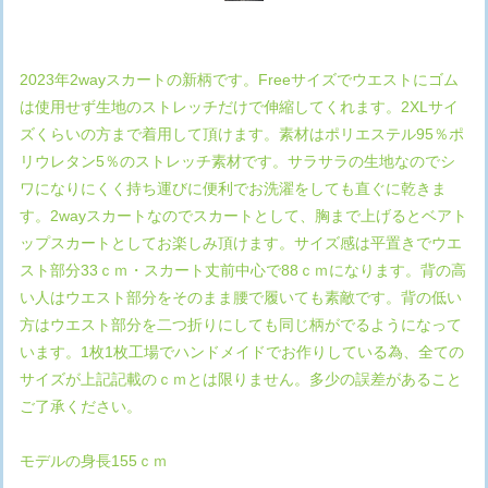
2023年2wayスカートの新柄です。Freeサイズでウエストにゴム
は使用せず生地のストレッチだけで伸縮してくれます。2XLサイ
ズくらいの方まで着用して頂けます。素材はポリエステル95％ポ
リウレタン5％のストレッチ素材です。サラサラの生地なのでシ
ワになりにくく持ち運びに便利でお洗濯をしても直ぐに乾きま
す。2wayスカートなのでスカートとして、胸まで上げるとベアト
ップスカートとしてお楽しみ頂けます。サイズ感は平置きでウエ
スト部分33ｃｍ・スカート丈前中心で88ｃｍになります。背の高
い人はウエスト部分をそのまま腰で履いても素敵です。背の低い
方はウエスト部分を二つ折りにしても同じ柄がでるようになって
います。1枚1枚工場でハンドメイドでお作りしている為、全ての
サイズが上記記載のｃｍとは限りません。多少の誤差があること
ご了承ください。
モデルの身長155ｃｍ