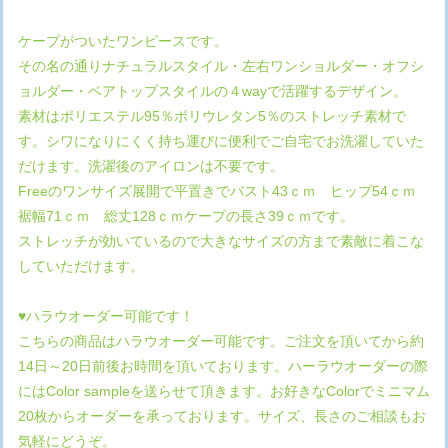
ケープがついたワンピースです。
その名の通りナチュラルスタイル・左右ワンショルダー・オフシ
ョルダー・ベアトップスタイルの４wayで活躍するデザイン。
素材はポリエステル95％ポリウレタン5％のストレッチ素材で
す。シワになりにくく持ち運びに便利でご自宅でお洗濯していた
だけます。洗濯後のアイロンは不要です。
Freeのワンサイズ展開で平置きでバスト43ｃｍ ヒップ54ｃｍ
裾幅71ｃｍ 総丈128ｃｍケープの長さ39ｃｍです。
ストレッチが効いているので大きなサイズの方まで素敵に着こな
していただけます。
♥ハラウオーダー可能です！
こちらの商品はハラウオーダー可能です。ご注文を頂いてから約
14日～20日前後お時間を頂いております。ハーラウオーダーの際
にはColor sampleを送らせて頂きます。お好きなColorでミニマム
20枚からオーダーを承っております。サイズ、長さのご相談もお
気軽にどうぞ。