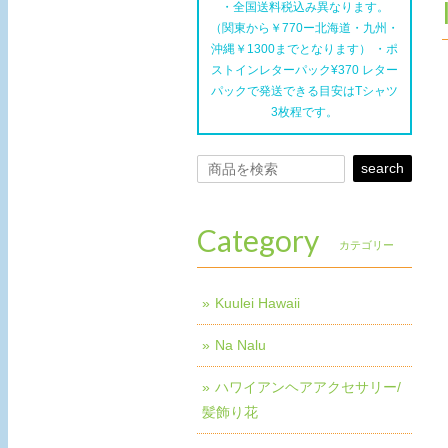
・全国送料税込み異なります。
（関東から￥770ー北海道・九州・
沖縄￥1300までとなります） ・ポ
ストインレターパック¥370 レター
パックで発送できる目安はTシャツ
3枚程です。
search
Category
カテゴリー
Kuulei Hawaii
Na Nalu
ハワイアンヘアアクセサリー/
髪飾り花