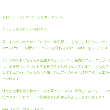
素材：レーヨン95％ ポリウレタン5％
ストレッチの効いた素材です。
前にドレープがかかっているので体形隠しにもなりますがシルエット
2wayスカートや新ワイドパンツと合わせやすいColorになっています
シンプルでありながらも洗練されたデザインが魅力のブラックカラー
し、肩を気にせず安心して着用できる仕様になっています。どんなス
なボトムスやリラックスしたヨガウエアとの相性も抜群です。日常か
ただけます。
軽やかな素材感が特徴で、春や夏のシーズンに最適な一枚です。このY
たのスタイルにクールで洗練された印象を与えることができます！
### サイズ：フリーサイズ