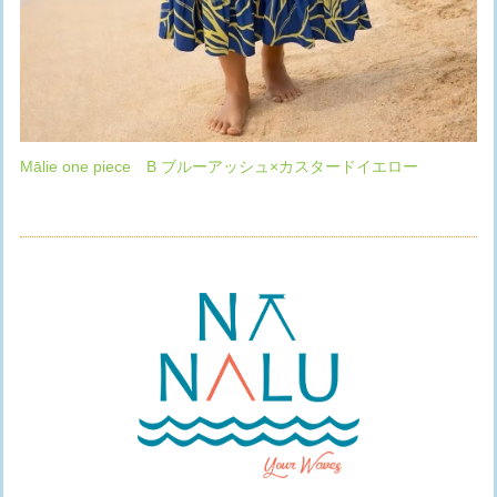
Mālie one piece B ブルーアッシュ×カスタードイエロー